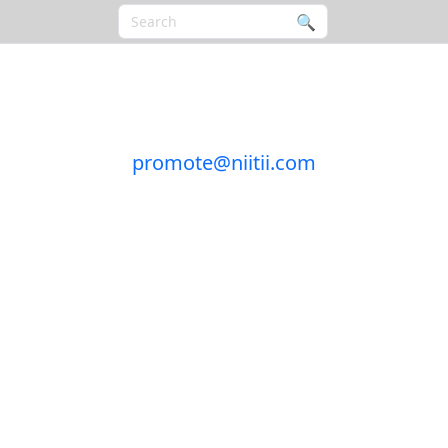
🔍︎
promote@niitii.com